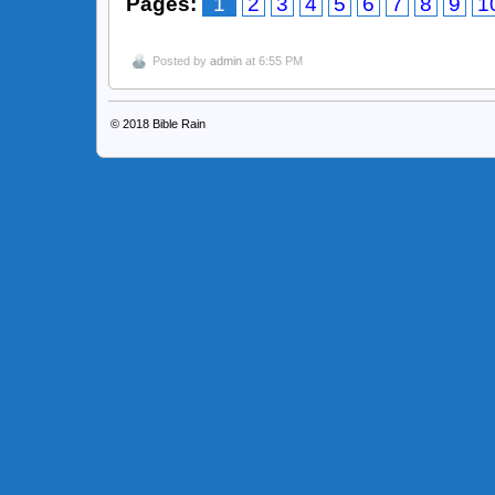
Pages:
1
2
3
4
5
6
7
8
9
1
Posted by
admin
at 6:55 PM
© 2018
Bible Rain