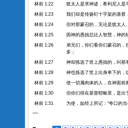
林前 1:22
犹太人是求神迹，希利尼人是
林前 1:23
我们却是传扬钉十字架的基督
林前 1:24
但对那蒙召的，无论是犹太人
林前 1:25
因神的愚拙总比人智慧，神的
林前 1:26
弟兄们，你们看你们蒙召的，
多；
林前 1:27
神却拣选了世上愚拙的，叫那
林前 1:28
神也拣选了世上出身卑下的，
林前 1:29
使一切属肉体的人，在神面前
林前 1:30
但你们得在基督耶稣里，是出
林前 1:31
为使，如经上所记：“夸口的当
—