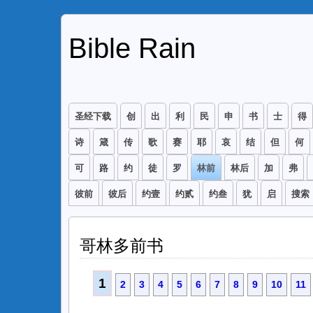
Bible Rain
圣经下载
创
出
利
民
申
书
士
得
诗
箴
传
歌
赛
耶
哀
结
但
何
可
路
约
徒
罗
林前
林后
加
弗
彼前
彼后
约壹
约贰
约叁
犹
启
搜索
哥林多前书
1
2
3
4
5
6
7
8
9
10
11