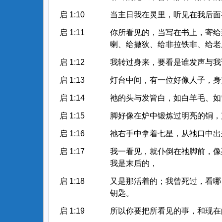
启 1:10
当主日我在灵里，听见在我后面
启 1:11
你所看见的，当写在书上，寄给
喇、给撒狄、给非拉铁非、给老
启 1:12
我转过身来，要看是谁发声与我
启 1:13
灯台中间，有一位好像人子，身
启 1:14
祂的头与发皆白，如白羊毛、如
启 1:15
脚好像在炉中锻炼过明亮的铜，
启 1:16
祂右手中拿着七星，从祂口中出
启 1:17
我一看见，就仆倒在祂脚前，像
我是末后的，
启 1:18
又是那活着的；我曾死过，看哪
钥匙。
启 1:19
所以你要把所看见的事，和现在