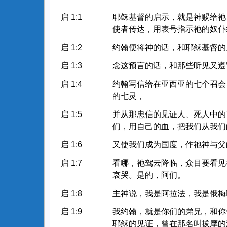
启 1:1
耶稣基督的启示，就是神赐给祂
使者传达，用表号指示祂的奴仆
启 1:2
约翰便将神的话，和耶稣基督的
启 1:3
念这预言的话，和那些听见又遵
启 1:4
约翰写信给在亚西亚的七个召会
的七灵，
启 1:5
并从那忠信的见证人、死人中的
们，用自己的血，把我们从我们
启 1:6
又使我们成为国度，作祂神与父
启 1:7
看哪，祂驾云降临，众目要看见
哀哭。是的，阿们。
启 1:8
主神说，我是阿拉法，我是俄梅
启 1:9
我约翰，就是你们的弟兄，和你
耶稣的见证，曾在那名叫拔摩的