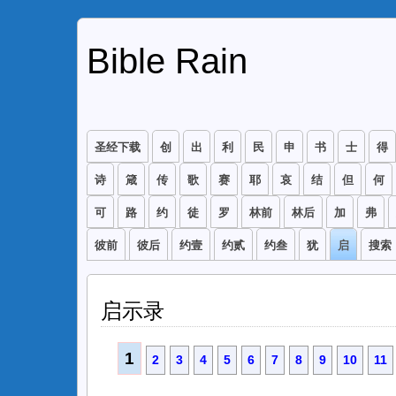
Bible Rain
圣经下载
创
出
利
民
申
书
士
得
诗
箴
传
歌
赛
耶
哀
结
但
何
可
路
约
徒
罗
林前
林后
加
弗
彼前
彼后
约壹
约贰
约叁
犹
启
搜索
启示录
1
2
3
4
5
6
7
8
9
10
11