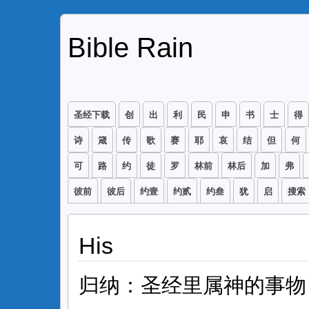
Bible Rain
圣经下载
创
出
利
民
申
书
士
得
诗
箴
传
歌
赛
耶
哀
结
但
何
可
路
约
徒
罗
林前
林后
加
弗
彼前
彼后
约壹
约贰
约叁
犹
启
搜索
His
归纳：圣经里属神的事物