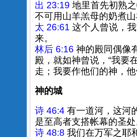
出 23:19
地里首先初熟之
不可用山羊羔母的奶煮山
太 26:61
这个人曾说，我
来。
林后 6:16
神的殿同偶像
殿，就如神曾说，“我要
走；我要作他们的神，他
神的城
诗 46:4
有一道河，这河
是至高者支搭帐幕的圣处
诗 48:8
我们在万军之耶