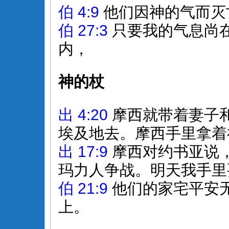
伯 4:9
他们因神的气而灭
伯 27:3
只要我的气息尚
内，
神的杖
出 4:20
摩西就带着妻子
埃及地去。摩西手里拿着
出 17:9
摩西对约书亚说
玛力人争战。明天我手里
伯 21:9
他们的家宅平安
上。