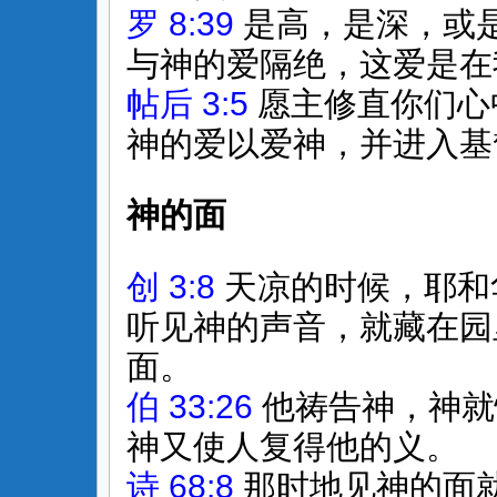
罗 8:39
是高，是深，或
与神的爱隔绝，这爱是在
帖后 3:5
愿主修直你们心
神的爱以爱神，并进入基
神的面
创 3:8
天凉的时候，耶和
听见神的声音，就藏在园
面。
伯 33:26
他祷告神，神就
神又使人复得他的义。
诗 68:8
那时地见神的面