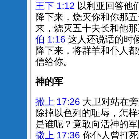
王下 1:12
以利亚回答他
降下来，烧灭你和你那五
来，烧灭五十夫长和他那
伯 1:16
这人还说话的时
降下来，将群羊和仆人都
信给你。
神的军
撒上 17:26
大卫对站在旁
除掉以色列的耻辱，怎样
是谁呢？竟敢向活神的军
撒上 17:36
你仆人曾打死