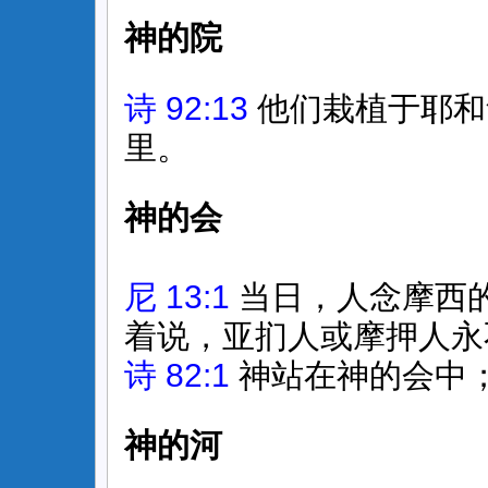
神的院
诗 92:13
他们栽植于耶和
里。
神的会
尼 13:1
当日，人念摩西
着说，亚扪人或摩押人永
诗 82:1
神站在神的会中
神的河