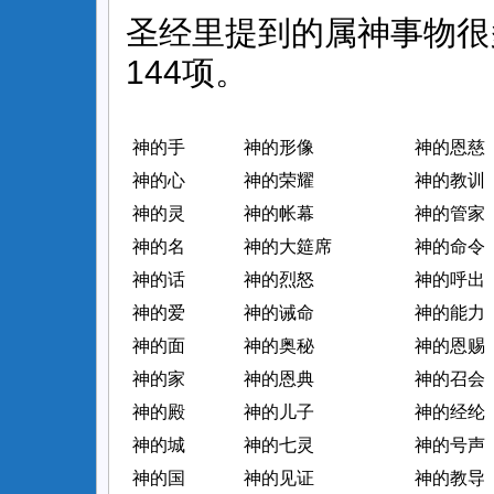
圣经里提到的属神事物很
144项。
神的手
神的形像
神的恩慈
神的心
神的荣耀
神的教训
神的灵
神的帐幕
神的管家
神的名
神的大筵席
神的命令
神的话
神的烈怒
神的呼出
神的爱
神的诫命
神的能力
神的面
神的奥秘
神的恩赐
神的家
神的恩典
神的召会
神的殿
神的儿子
神的经纶
神的城
神的七灵
神的号声
神的国
神的见证
神的教导