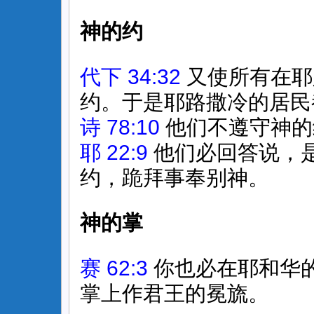
神的约
代下 34:32
又使所有在耶
约。于是耶路撒冷的居民
诗 78:10
他们不遵守神的
耶 22:9
他们必回答说，
约，跪拜事奉别神。
神的掌
赛 62:3
你也必在耶和华
掌上作君王的冕旒。