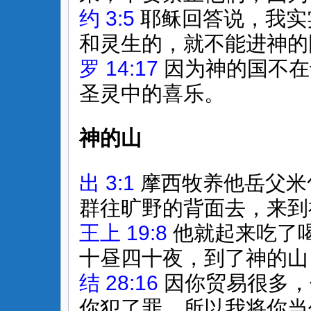
约 3:5
耶稣回答说，我实
和灵生的，就不能进神的
罗 14:17
因为神的国不在
圣灵中的喜乐。
神的山
出 3:1
摩西牧养他岳父米
群往旷野的背面去，来到
王上 19:8
他就起来吃了
十昼四十夜，到了神的山
结 28:16
因你贸易很多，
你犯了罪。所以我将你当