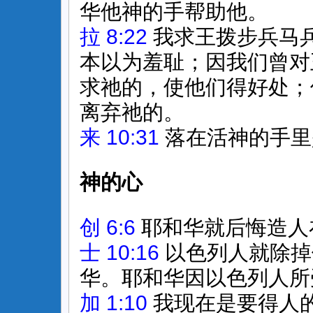
华他神的手帮助他。
拉 8:22
我求王拨步兵马
本以为羞耻；因我们曾对
求祂的，使他们得好处；
离弃祂的。
来 10:31
落在活神的手里
神的心
创 6:6
耶和华就后悔造人
士 10:16
以色列人就除掉
华。耶和华因以色列人所
加 1:10
我现在是要得人