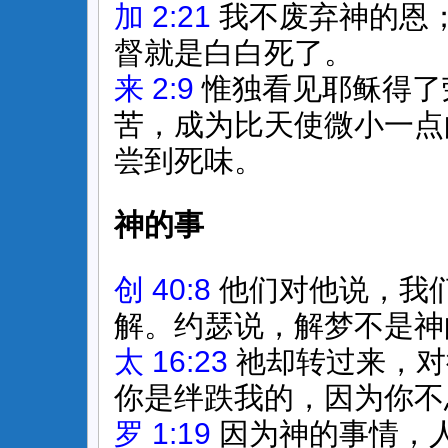
加 2:21
我不废弃神的恩
督就是白白死了。
来 2:9
惟独看见耶稣得了
苦，成为比天使微小一点
尝到死味。
神的事
创 40:8
他们对他说，我
解。约瑟说，解梦不是神
太 16:23
祂却转过来，对
你是绊跌我的，因为你不
罗 1:19
因为神的事情，