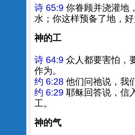
诗 65:9
你眷顾并浇灌地
水；你这样预备了地，好
神的工
诗 64:9
众人都要害怕，
作为。
约 6:28
他们问祂说，我
约 6:29
耶稣回答说，信
工。
神的气