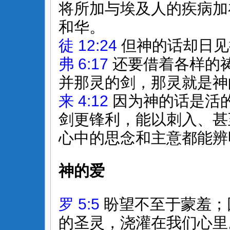
将所加与埃及人的疾病加
和华。
徒 12:24
但神的话却日见
弗 6:17
还要借着各样的
并那灵的剑，那灵就是神
来 4:12
因为神的话是活
剑更锋利，能以刺入、甚
心中的思念和主意都能辨
神的爱
罗 5:5
盼望不至于蒙羞；
的圣灵，浇灌在我们心里