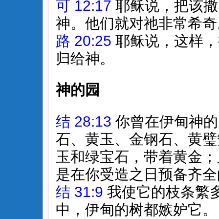
可 12:17
耶稣说，把该撒
神。他们就对祂非常希奇
路 20:25
耶稣说，这样，
归给神。
神的园
结 28:13
你曾在伊甸神的
石、黄玉、金钢石、黄璧
玉和绿宝石，带着黄金；
是在你受造之日预备齐全
结 31:9
我使它的枝条繁
中，伊甸的树都嫉妒它。