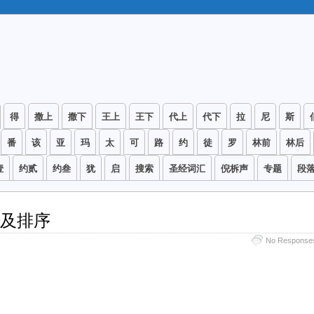
得
撒上
撒下
王上
王下
代上
代下
拉
尼
斯
番
该
亚
玛
太
可
路
约
徒
罗
林前
林后
壹
约贰
约叁
犹
启
搜索
圣经词汇
倪柝声
专题
段
计及排序
No Response