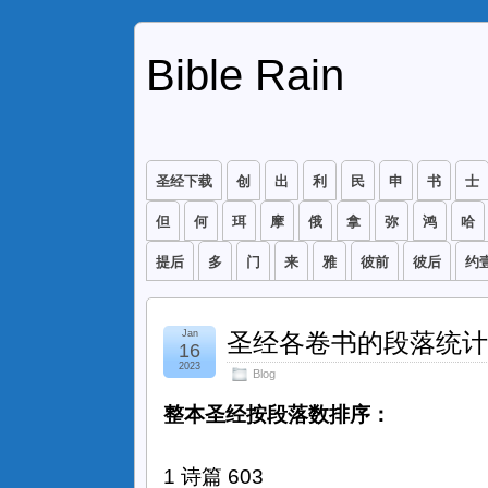
Bible Rain
圣经下载
创
出
利
民
申
书
士
但
何
珥
摩
俄
拿
弥
鸿
哈
提后
多
门
来
雅
彼前
彼后
约
Jan
圣经各卷书的段落统
16
2023
Blog
整本圣经按段落数排序：
1 诗篇 603