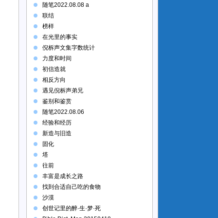
随笔2022.08.08 a
联结
榜样
在光里的事实
倪柝声文集字数统计
力度和时间
初信造就
相反方向
遇见倪柝声弟兄
鉴别和鉴赏
随笔2022.08.06
经验和经历
新造与旧造
固化
塔
往前
丰富是成长之路
找到合适自己吃的食物
沙漠
创世记里的醉·生·梦·死