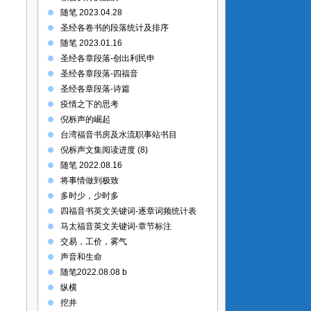
随笔 2023.04.28
圣经各卷书的段落统计及排序
随笔 2023.01.16
圣经各章段落-创出利民申
圣经各章段落-四福音
圣经各章段落-诗篇
疫情之下的思考
倪柝声的崛起
台湾福音书房及水流职事站书目
倪柝声文集阅读进度 (8)
随笔 2022.08.16
将事情做到极致
多时少，少时多
四福音书英文关键词-逐章词频统计表
马太福音英文关键词-章节标注
交易，工价，雾气
声音和生命
随笔2022.08.08 b
纵横
挖井