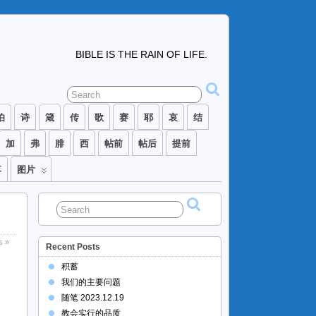
BIBLE IS THE RAIN OF LIFE.
伯
诗
箴
传
歌
赛
耶
哀
结
加
弗
腓
西
帖前
帖后
提前
落
图片
s »
Recent Posts
积蓄
我们的主要问题
随笔 2023.12.19
教会实行的品质