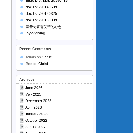
Bible Dist. Map 20150419
doc-list-v20140509
doc-list-v20140325
doc-list-v20130809
基督徒要有受苦的心志
joy of giving
Recent Comments
admin
on
Christ
Ben
on
Christ
Archives
June 2026
May 2025
December 2023
April 2023
January 2023
October 2022
August 2022