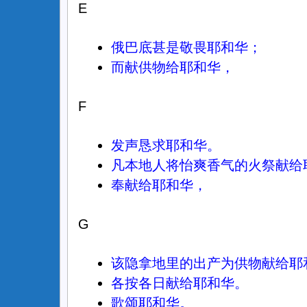
E
俄巴底甚是敬畏耶和华；
而献供物给耶和华，
F
发声恳求耶和华。
凡本地人将怡爽香气的火祭献给
奉献给耶和华，
G
该隐拿地里的出产为供物献给耶
各按各日献给耶和华。
歌颂耶和华。