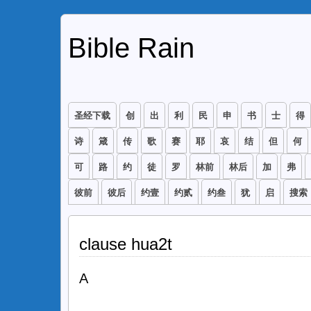
Bible Rain
圣经下载
创
出
利
民
申
书
士
得
诗
箴
传
歌
赛
耶
哀
结
但
何
可
路
约
徒
罗
林前
林后
加
弗
彼前
彼后
约壹
约贰
约叁
犹
启
搜索
clause hua2t
A