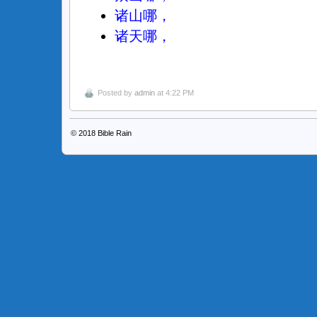
诸山哪，
诸天哪，
Posted by
admin
at 4:22 PM
© 2018
Bible Rain