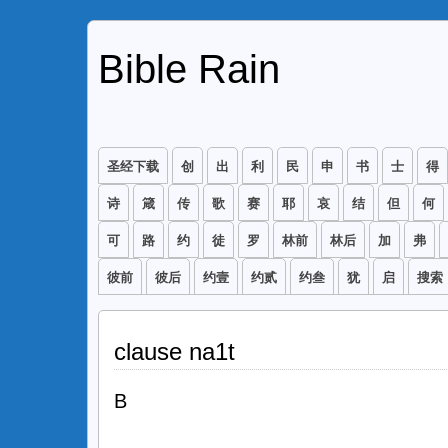
Bible Rain
圣经下载
创
出
利
民
申
书
士
得
诗
箴
传
歌
赛
耶
哀
结
但
何
可
路
约
徒
罗
林前
林后
加
弗
彼前
彼后
约壹
约贰
约叁
犹
启
搜索
clause na1t
B