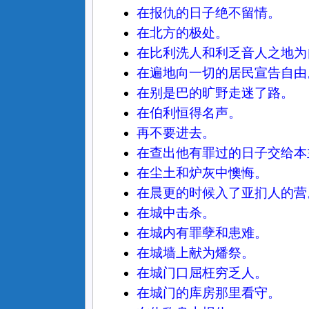
在报仇的日子绝不留情。
在北方的极处。
在比利洗人和利乏音人之地为
在遍地向一切的居民宣告自由
在别是巴的旷野走迷了路。
在伯利恒得名声。
再不要进去。
在查出他有罪过的日子交给本
在尘土和炉灰中懊悔。
在晨更的时候入了亚扪人的营
在城中击杀。
在城内有罪孽和患难。
在城墙上献为燔祭。
在城门口屈枉穷乏人。
在城门的库房那里看守。