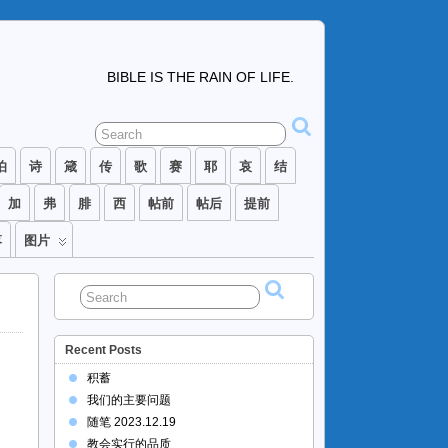
BIBLE IS THE RAIN OF LIFE.
伯
诗
箴
传
歌
赛
耶
哀
结
加
弗
腓
西
帖前
帖后
提前
落
图片
Recent Posts
积蓄
我们的主要问题
随笔 2023.12.19
教会实行的品质