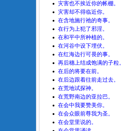
灾害也不挨近你的帐棚。
灾害却不得临近你。
在含地施行祂的奇事。
在行为上犯了邪淫。
在和平中所种植的。
在河谷中设下埋伏。
在红海边行可畏的事。
再后穗上结成饱满的子粒。
在后的将要在前。
在后边跟着往前走过去。
在荒地试探神。
在荒野南边的亚拉巴。
在会中我要赞美你。
在会众眼前尊我为圣。
在会堂里说的。
在会堂里诵读。