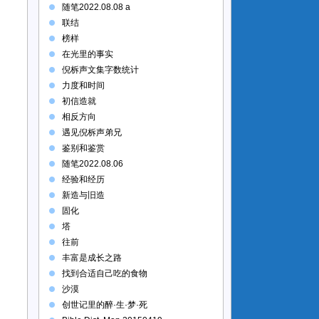
随笔2022.08.08 a
联结
榜样
在光里的事实
倪柝声文集字数统计
力度和时间
初信造就
相反方向
遇见倪柝声弟兄
鉴别和鉴赏
随笔2022.08.06
经验和经历
新造与旧造
固化
塔
往前
丰富是成长之路
找到合适自己吃的食物
沙漠
创世记里的醉·生·梦·死