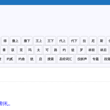
得
撒上
撒下
王上
王下
代上
代下
拉
尼
斯
番
该
亚
玛
太
可
路
约
徒
罗
林前
林后
壹
约贰
约叁
犹
启
搜索
圣经词汇
倪柝声
专题
段
割礼。