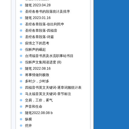
随笔 2023.04.28
圣经各卷书的段落统计及排序
随笔 2023.01.16
圣经各章段落-创出利民申
圣经各章段落-四福音
圣经各章段落-诗篇
疫情之下的思考
倪柝声的崛起
台湾福音书房及水流职事站书目
倪柝声文集阅读进度 (8)
随笔 2022.08.16
将事情做到极致
多时少，少时多
四福音书英文关键词-逐章词频统计表
马太福音英文关键词-章节标注
交易，工价，雾气
声音和生命
随笔2022.08.08 b
纵横
挖井