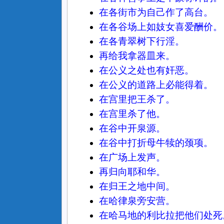
在各街市为自己作了高台。
在各谷场上如妓女喜爱酬价。
在各青翠树下行淫。
再给我拿器皿来。
在公义之处也有奸恶。
在公义的道路上必能得着。
在宫里把王杀了。
在宫里杀了他。
在谷中开泉源。
在谷中打折母牛犊的颈项。
在广场上发声。
再归向耶和华。
在归王之地中间。
在哈律泉旁安营。
在哈马地的利比拉把他们处死