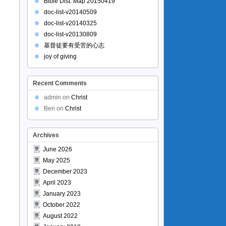
Bible Dist. Map 20150419
doc-list-v20140509
doc-list-v20140325
doc-list-v20130809
基督徒要有受苦的心志
joy of giving
Recent Comments
admin
on
Christ
Ben
on
Christ
Archives
June 2026
May 2025
December 2023
April 2023
January 2023
October 2022
August 2022