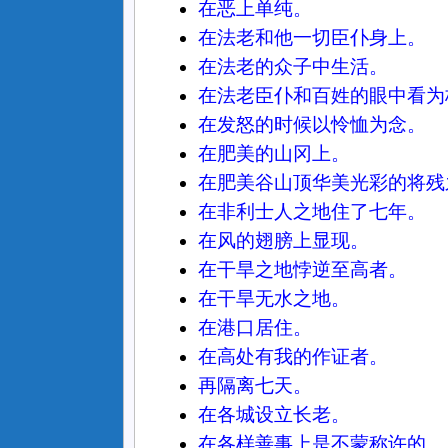
在恶上单纯。
在法老和他一切臣仆身上。
在法老的众子中生活。
在法老臣仆和百姓的眼中看为
在发怒的时候以怜恤为念。
在肥美的山冈上。
在肥美谷山顶华美光彩的将残
在非利士人之地住了七年。
在风的翅膀上显现。
在干旱之地悖逆至高者。
在干旱无水之地。
在港口居住。
在高处有我的作证者。
再隔离七天。
在各城设立长老。
在各样善事上是不蒙称许的。