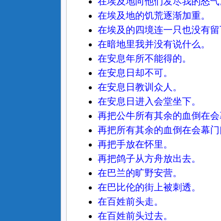
在埃及地向他们发尽我的怒气
在埃及地的饥荒逐渐加重。
在埃及的四境连一只也没有留
在暗地里我并没有说什么。
在安息年所不能得的。
在安息日却不可。
在安息日教训众人。
在安息日进入会堂坐下。
再把公牛所有其余的血倒在会
再把所有其余的血倒在会幕门
再把手放在怀里。
再把鸽子从方舟放出去。
在巴兰的旷野安营。
在巴比伦的街上被刺透。
在百姓前头走。
在百姓前头过去。