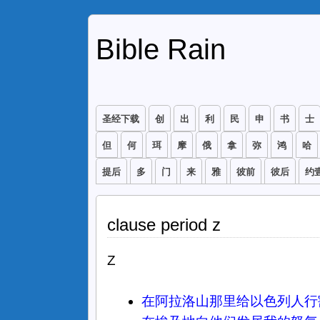
Bible Rain
圣经下载
创
出
利
民
申
书
士
但
何
珥
摩
俄
拿
弥
鸿
哈
提后
多
门
来
雅
彼前
彼后
约
clause period z
Z
在阿拉洛山那里给以色列人行