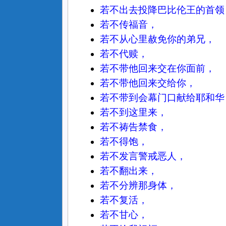
若不出去投降巴比伦王的首领
若不传福音，
若不从心里赦免你的弟兄，
若不代赎，
若不带他回来交在你面前，
若不带他回来交给你，
若不带到会幕门口献给耶和华
若不到这里来，
若不祷告禁食，
若不得饱，
若不发言警戒恶人，
若不翻出来，
若不分辨那身体，
若不复活，
若不甘心，