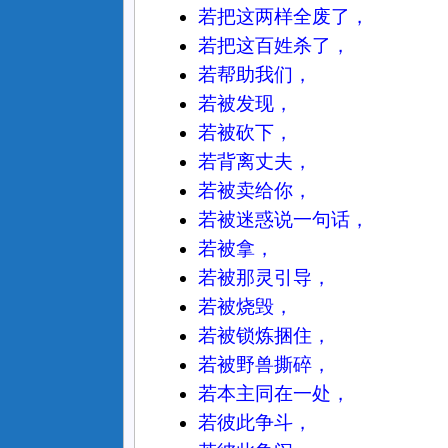
若把这两样全废了，
若把这百姓杀了，
若帮助我们，
若被发现，
若被砍下，
若背离丈夫，
若被卖给你，
若被迷惑说一句话，
若被拿，
若被那灵引导，
若被烧毁，
若被锁炼捆住，
若被野兽撕碎，
若本主同在一处，
若彼此争斗，