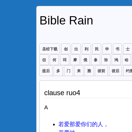
Bible Rain
圣经下载
创
出
利
民
申
书
士
但
何
珥
摩
俄
拿
弥
鸿
哈
提后
多
门
来
雅
彼前
彼后
约
clause ruo4
A
若爱那爱你们的人，