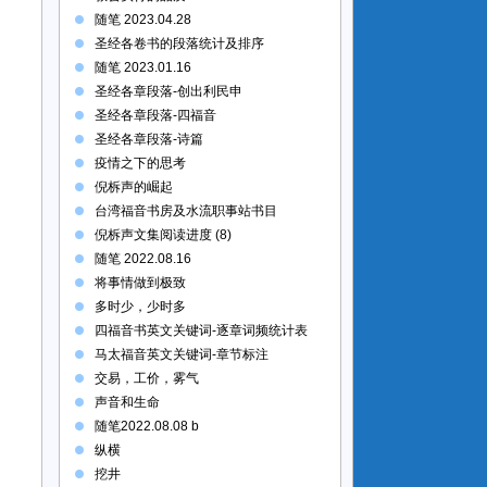
随笔 2023.04.28
圣经各卷书的段落统计及排序
随笔 2023.01.16
圣经各章段落-创出利民申
圣经各章段落-四福音
圣经各章段落-诗篇
疫情之下的思考
倪柝声的崛起
台湾福音书房及水流职事站书目
倪柝声文集阅读进度 (8)
随笔 2022.08.16
将事情做到极致
多时少，少时多
四福音书英文关键词-逐章词频统计表
马太福音英文关键词-章节标注
交易，工价，雾气
声音和生命
随笔2022.08.08 b
纵横
挖井