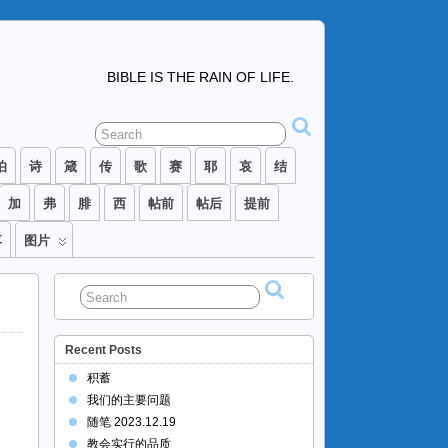
BIBLE IS THE RAIN OF LIFE.
伯
诗
箴
传
歌
赛
耶
哀
结
加
弗
腓
西
帖前
帖后
提前
落
图片
Recent Posts
积蓄
我们的主要问题
随笔 2023.12.19
教会实行的品质