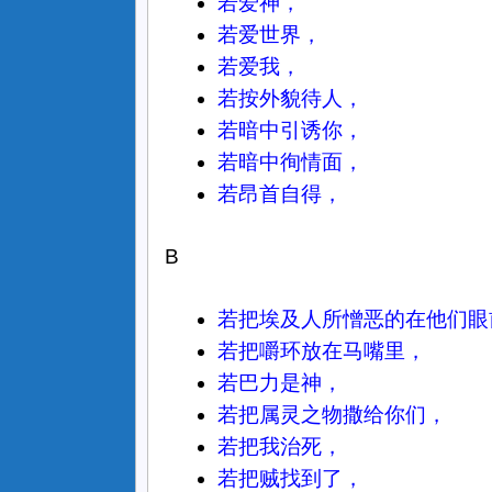
若爱神，
若爱世界，
若爱我，
若按外貌待人，
若暗中引诱你，
若暗中徇情面，
若昂首自得，
B
若把埃及人所憎恶的在他们眼
若把嚼环放在马嘴里，
若巴力是神，
若把属灵之物撒给你们，
若把我治死，
若把贼找到了，