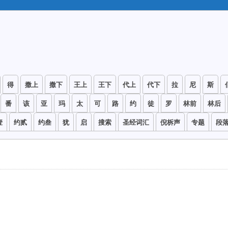
得
撒上
撒下
王上
王下
代上
代下
拉
尼
斯
番
该
亚
玛
太
可
路
约
徒
罗
林前
林后
壹
约贰
约叁
犹
启
搜索
圣经词汇
倪柝声
专题
段