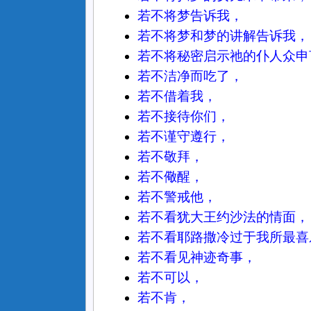
若不将梦告诉我，
若不将梦和梦的讲解告诉我，
若不将秘密启示祂的仆人众申
若不洁净而吃了，
若不借着我，
若不接待你们，
若不谨守遵行，
若不敬拜，
若不儆醒，
若不警戒他，
若不看犹大王约沙法的情面，
若不看耶路撒冷过于我所最喜
若不看见神迹奇事，
若不可以，
若不肯，