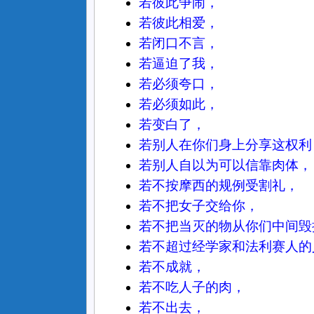
若彼此争闹，
若彼此相爱，
若闭口不言，
若逼迫了我，
若必须夸口，
若必须如此，
若变白了，
若别人在你们身上分享这权利
若别人自以为可以信靠肉体，
若不按摩西的规例受割礼，
若不把女子交给你，
若不把当灭的物从你们中间毁
若不超过经学家和法利赛人的
若不成就，
若不吃人子的肉，
若不出去，