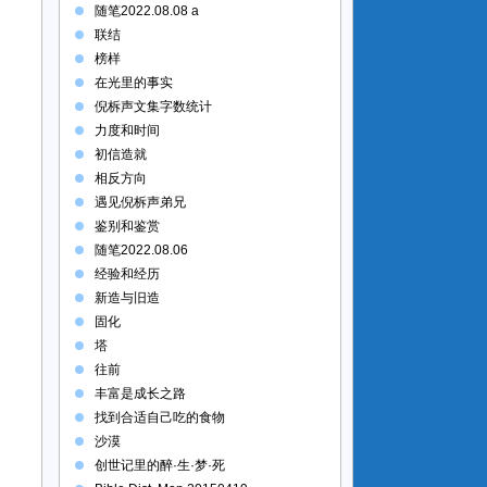
随笔2022.08.08 a
联结
榜样
在光里的事实
倪柝声文集字数统计
力度和时间
初信造就
相反方向
遇见倪柝声弟兄
鉴别和鉴赏
随笔2022.08.06
经验和经历
新造与旧造
固化
塔
往前
丰富是成长之路
找到合适自己吃的食物
沙漠
创世记里的醉·生·梦·死