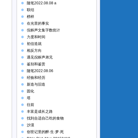
随笔2022.08.08 a
联结
榜样
在光里的事实
倪柝声文集字数统计
力度和时间
初信造就
相反方向
遇见倪柝声弟兄
鉴别和鉴赏
随笔2022.08.06
经验和经历
新造与旧造
固化
塔
往前
丰富是成长之路
找到合适自己吃的食物
沙漠
创世记里的醉·生·梦·死