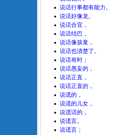
说话行事都有能力。
说话好像龙。
说话合宜，
说话结巴，
说话像孩童，
说话也清楚了。
说话有时；
说话愚妄的，
说话正直，
说话正直的，
说谎的，
说谎的儿女，
说谎话的，
说谎言。
说谎言；