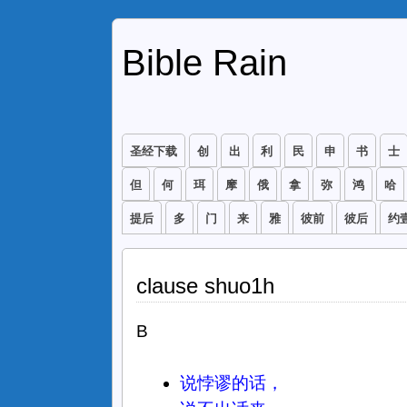
Bible Rain
圣经下载
创
出
利
民
申
书
士
但
何
珥
摩
俄
拿
弥
鸿
哈
提后
多
门
来
雅
彼前
彼后
约
clause shuo1h
B
说悖谬的话，