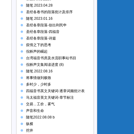
随笔 2023.04.28
圣经各卷书的段落统计及排序
随笔 2023.01.16
圣经各章段落-创出利民申
圣经各章段落-四福音
圣经各章段落-诗篇
疫情之下的思考
倪柝声的崛起
台湾福音书房及水流职事站书目
倪柝声文集阅读进度 (8)
随笔 2022.08.16
将事情做到极致
多时少，少时多
四福音书英文关键词-逐章词频统计表
马太福音英文关键词-章节标注
交易，工价，雾气
声音和生命
随笔2022.08.08 b
纵横
挖井