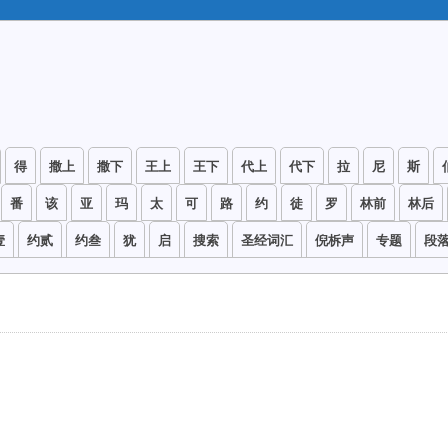
得
撒上
撒下
王上
王下
代上
代下
拉
尼
斯
番
该
亚
玛
太
可
路
约
徒
罗
林前
林后
壹
约贰
约叁
犹
启
搜索
圣经词汇
倪柝声
专题
段