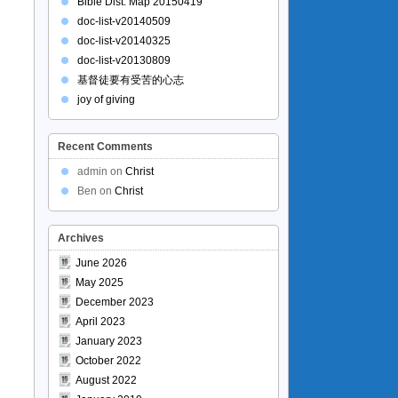
Bible Dist. Map 20150419
doc-list-v20140509
doc-list-v20140325
doc-list-v20130809
基督徒要有受苦的心志
joy of giving
Recent Comments
admin
on
Christ
Ben
on
Christ
Archives
June 2026
May 2025
December 2023
April 2023
January 2023
October 2022
August 2022