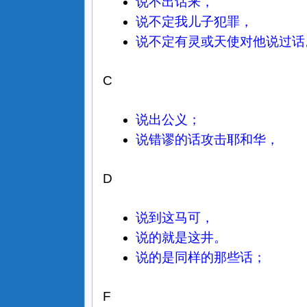
说不出话来，
说不定我儿子犯罪，
说不定有灵或天使对他说过话
C
说出公义；
说错谬的话攻击耶和华，
D
说到这马可，
说的就是这井。
说的是同样的那些话；
F