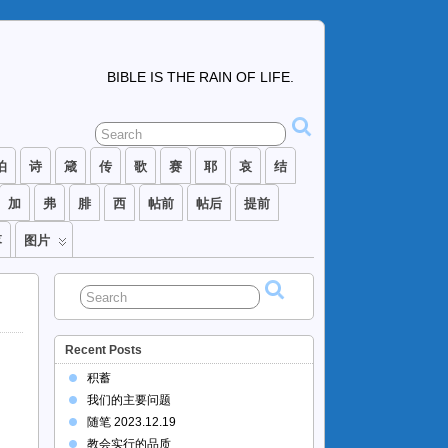
BIBLE IS THE RAIN OF LIFE.
伯
诗
箴
传
歌
赛
耶
哀
结
加
弗
腓
西
帖前
帖后
提前
落
图片
Recent Posts
积蓄
我们的主要问题
随笔 2023.12.19
教会实行的品质