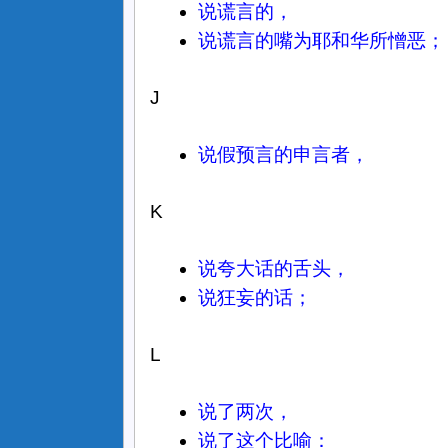
说谎言的，
说谎言的嘴为耶和华所憎恶；
J
说假预言的申言者，
K
说夸大话的舌头，
说狂妄的话；
L
说了两次，
说了这个比喻：