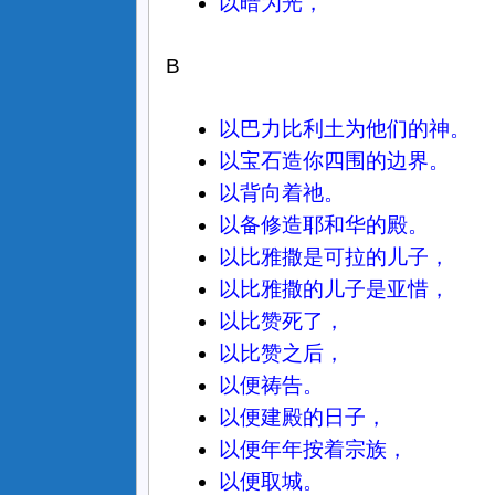
以暗为光，
B
以巴力比利土为他们的神。
以宝石造你四围的边界。
以背向着祂。
以备修造耶和华的殿。
以比雅撒是可拉的儿子，
以比雅撒的儿子是亚惜，
以比赞死了，
以比赞之后，
以便祷告。
以便建殿的日子，
以便年年按着宗族，
以便取城。