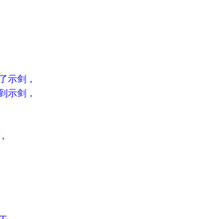
了示剑，
到示剑，
，