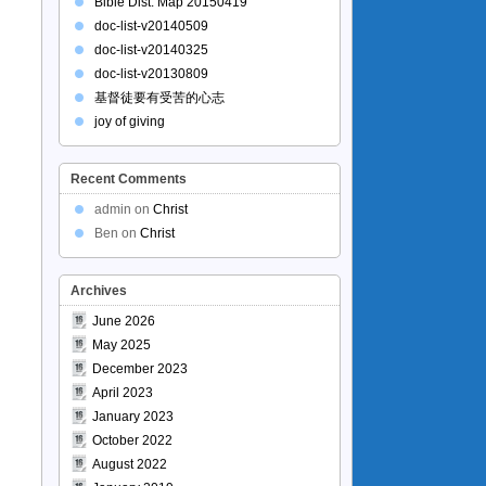
Bible Dist. Map 20150419
doc-list-v20140509
doc-list-v20140325
doc-list-v20130809
基督徒要有受苦的心志
joy of giving
Recent Comments
admin
on
Christ
Ben
on
Christ
Archives
June 2026
May 2025
December 2023
April 2023
January 2023
October 2022
August 2022