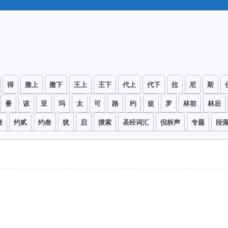
得
撒上
撒下
王上
王下
代上
代下
拉
尼
斯
番
该
亚
玛
太
可
路
约
徒
罗
林前
林后
壹
约贰
约叁
犹
启
搜索
圣经词汇
倪柝声
专题
段