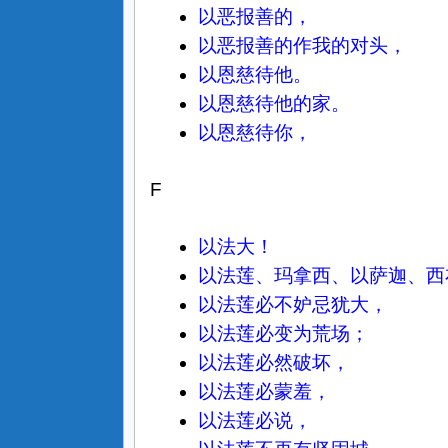
以恶报善的，
以恶报善的作我的对头，
以恩慈待他。
以恩慈待他的家。
以恩慈待你，
F
以法大！
以法莲、玛拿西、以萨迦、西
以法莲必不妒忌犹大，
以法莲必变为荒场；
以法莲必然破坏，
以法莲必蒙羞，
以法莲必说，