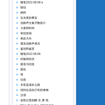
随笔2022.08.08 a
联结
榜样
在光里的事实
倪柝声文集字数统计
力度和时间
初信造就
相反方向
遇见倪柝声弟兄
鉴别和鉴赏
随笔2022.08.06
经验和经历
新造与旧造
固化
塔
往前
丰富是成长之路
找到合适自己吃的食物
沙漠
创世记里的醉·生·梦·死