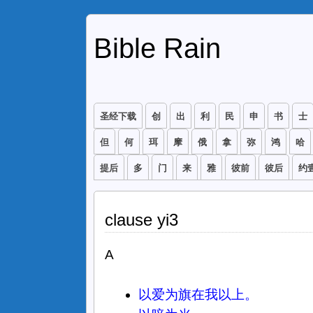
Bible Rain
圣经下载
创
出
利
民
申
书
士
但
何
珥
摩
俄
拿
弥
鸿
哈
提后
多
门
来
雅
彼前
彼后
约
clause yi3
A
以爱为旗在我以上。