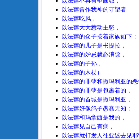
以法莲不再有坚固城，
以法莲曾作我神的守望者。
以法莲吃风，
以法莲大大惹动主怒，
以法莲的众子按着家族如下：
以法莲的儿子是书提拉，
以法莲的妒忌就必消除，
以法莲的子孙，
以法莲的木杖）
以法莲的罪孽和撒玛利亚的恶
以法莲的罪孽是包裹着的，
以法莲的首城是撒玛利亚，
以法莲好像鸽子愚蠢无知：
以法莲和玛拿西是我的，
以法莲见自己有病，
以法莲就打发人往亚述去见耶