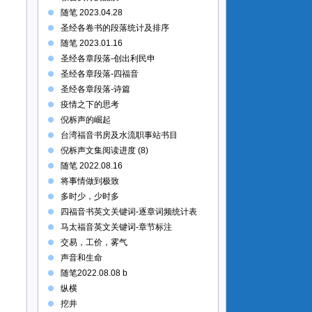
随笔 2023.04.28
圣经各卷书的段落统计及排序
随笔 2023.01.16
圣经各章段落-创出利民申
圣经各章段落-四福音
圣经各章段落-诗篇
疫情之下的思考
倪柝声的崛起
台湾福音书房及水流职事站书目
倪柝声文集阅读进度 (8)
随笔 2022.08.16
将事情做到极致
多时少，少时多
四福音书英文关键词-逐章词频统计表
马太福音英文关键词-章节标注
交易，工价，雾气
声音和生命
随笔2022.08.08 b
纵横
挖井