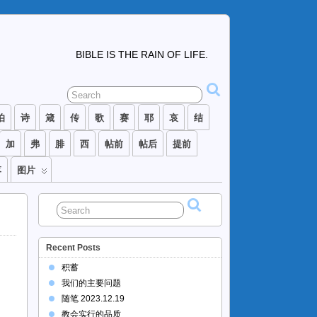
BIBLE IS THE RAIN OF LIFE.
伯
诗
箴
传
歌
赛
耶
哀
结
加
弗
腓
西
帖前
帖后
提前
落
图片
Recent Posts
积蓄
我们的主要问题
随笔 2023.12.19
教会实行的品质