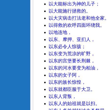
以大能标出为神的儿子；
以大能施行拯救的。
以大灾病击打法老和他全家。
以得救的欢呼四面环绕我。
以地连地，
以东、摩押、亚扪人，
以东必令人惊骇；
以东变为荒凉的旷野，
以东的宫堡要长荆棘，
以东的河水要变为柏油，
以东的女子阿，
以东的族长惊惶，
以东就都臣服于大卫。
以东人背叛，
以东人的始祖就是以扫。