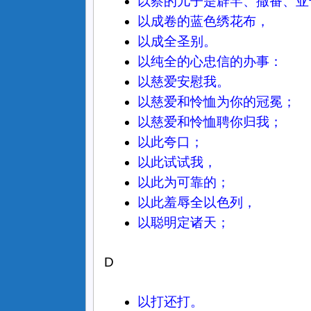
以察的儿子是辟罕、撒番、亚
以成卷的蓝色绣花布，
以成全圣别。
以纯全的心忠信的办事：
以慈爱安慰我。
以慈爱和怜恤为你的冠冕；
以慈爱和怜恤聘你归我；
以此夸口；
以此试试我，
以此为可靠的；
以此羞辱全以色列，
以聪明定诸天；
D
以打还打。