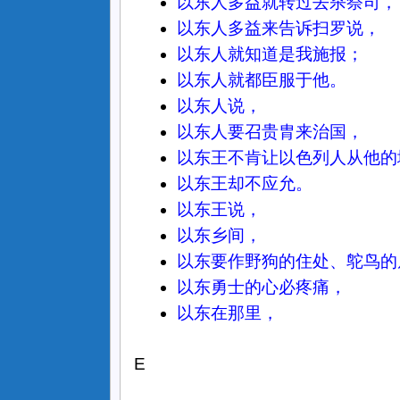
以东人多益就转过去杀祭司，
以东人多益来告诉扫罗说，
以东人就知道是我施报；
以东人就都臣服于他。
以东人说，
以东人要召贵胄来治国，
以东王不肯让以色列人从他的
以东王却不应允。
以东王说，
以东乡间，
以东要作野狗的住处、鸵鸟的
以东勇士的心必疼痛，
以东在那里，
E