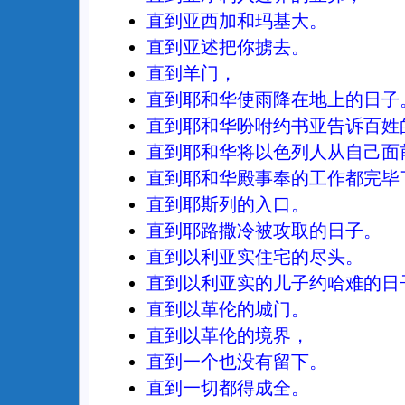
直到亚西加和玛基大。
直到亚述把你掳去。
直到羊门，
直到耶和华使雨降在地上的日子
直到耶和华吩咐约书亚告诉百姓
直到耶和华将以色列人从自己面
直到耶和华殿事奉的工作都完毕
直到耶斯列的入口。
直到耶路撒冷被攻取的日子。
直到以利亚实住宅的尽头。
直到以利亚实的儿子约哈难的日
直到以革伦的城门。
直到以革伦的境界，
直到一个也没有留下。
直到一切都得成全。