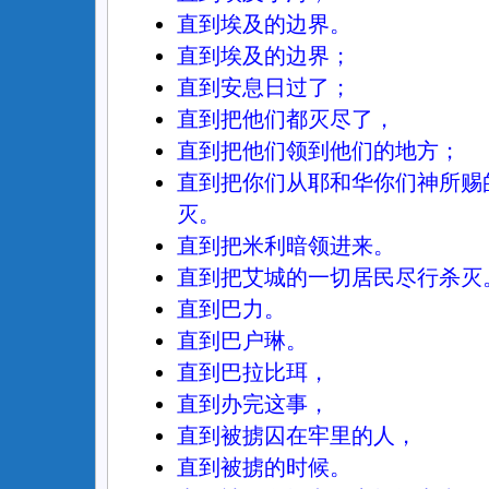
直到埃及的边界。
直到埃及的边界；
直到安息日过了；
直到把他们都灭尽了，
直到把他们领到他们的地方；
直到把你们从耶和华你们神所赐
灭。
直到把米利暗领进来。
直到把艾城的一切居民尽行杀灭
直到巴力。
直到巴户琳。
直到巴拉比珥，
直到办完这事，
直到被掳囚在牢里的人，
直到被掳的时候。