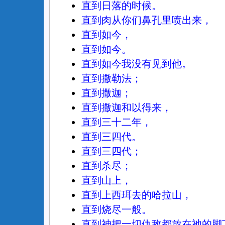
直到日落的时候。
直到肉从你们鼻孔里喷出来，
直到如今，
直到如今。
直到如今我没有见到他。
直到撒勒法；
直到撒迦；
直到撒迦和以得来，
直到三十二年，
直到三四代。
直到三四代；
直到杀尽；
直到山上，
直到上西珥去的哈拉山，
直到烧尽一般。
直到神把一切仇敌都放在祂的脚