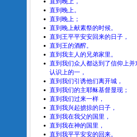
直到晚上，
直到晚上。
直到晚上；
直到晚上献素祭的时候。
直到王平平安安回来的日子，
直到王的酒醡。
直到我主人的兄弟家里。
直到我们众人都达到了信仰上并
认识上的一，
直到我们引诱他们离开城，
直到我们的主耶稣基督显现；
直到我们过来一样，
直到我兴起掳掠的日子，
直到我在我父的国里，
直到我在神的国里，
直到我平平安安的回来。