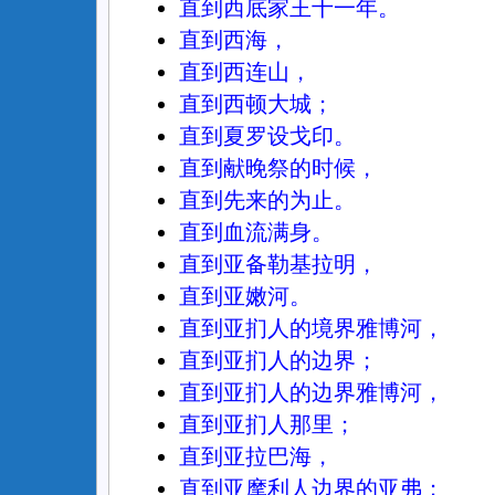
直到西底家王十一年。
直到西海，
直到西连山，
直到西顿大城；
直到夏罗设戈印。
直到献晚祭的时候，
直到先来的为止。
直到血流满身。
直到亚备勒基拉明，
直到亚嫩河。
直到亚扪人的境界雅博河，
直到亚扪人的边界；
直到亚扪人的边界雅博河，
直到亚扪人那里；
直到亚拉巴海，
直到亚摩利人边界的亚弗；