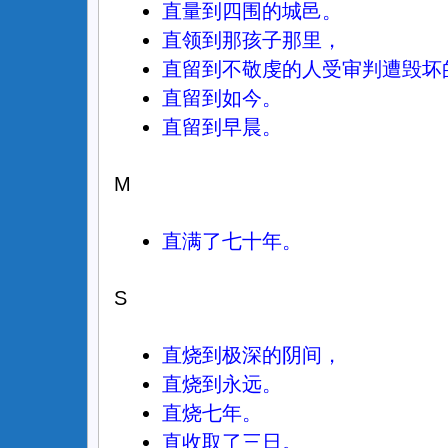
直量到四围的城邑。
直领到那孩子那里，
直留到不敬虔的人受审判遭毁坏
直留到如今。
直留到早晨。
M
直满了七十年。
S
直烧到极深的阴间，
直烧到永远。
直烧七年。
直收取了三日。