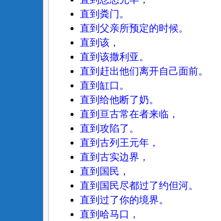
直到粪门。
直到父亲所预定的时候。
直到该，
直到该撒利亚。
直到赶出他们离开自己面前。
直到缸口。
直到给他断了奶。
直到亘古常在者来临，
直到攻陷了。
直到古列王元年，
直到古实边界，
直到国民，
直到国民尽都过了约但河。
直到过了你的境界。
直到哈马口，