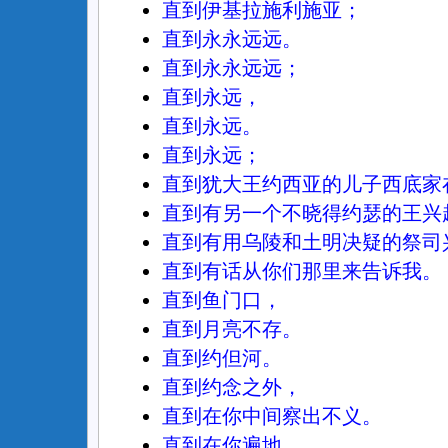
直到伊基拉施利施亚；
直到永永远远。
直到永永远远；
直到永远，
直到永远。
直到永远；
直到犹大王约西亚的儿子西底家
直到有另一个不晓得约瑟的王兴
直到有用乌陵和土明决疑的祭司
直到有话从你们那里来告诉我。
直到鱼门口，
直到月亮不存。
直到约但河。
直到约念之外，
直到在你中间察出不义。
直到在你遍地，