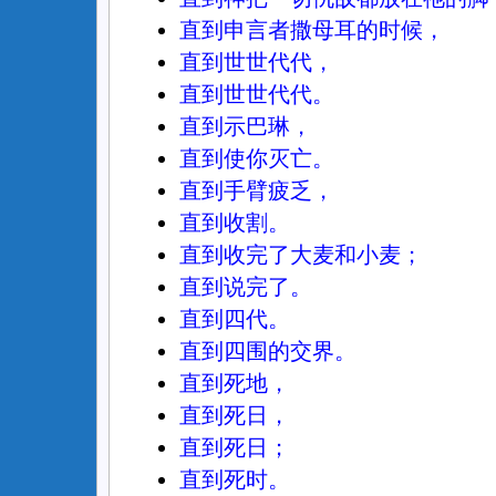
直到申言者撒母耳的时候，
直到世世代代，
直到世世代代。
直到示巴琳，
直到使你灭亡。
直到手臂疲乏，
直到收割。
直到收完了大麦和小麦；
直到说完了。
直到四代。
直到四围的交界。
直到死地，
直到死日，
直到死日；
直到死时。