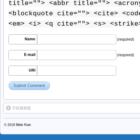
title=""> <abbr title=""> <acron
<blockquote cite=""> <cite> <cod
<em> <i> <q cite=""> <s> <strike
Name
(required)
E-mail
(required)
URI
不轻易发怒
© 2018
Bible Rain