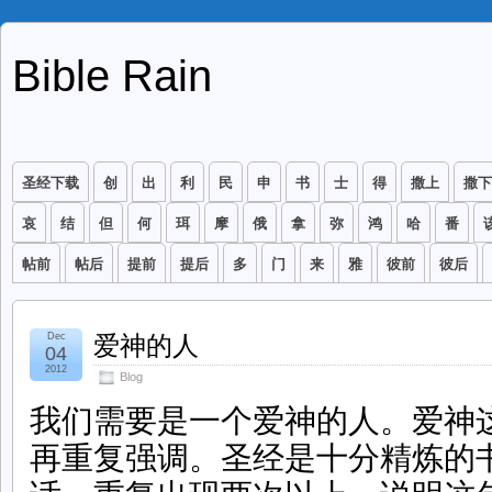
Bible Rain
圣经下载
创
出
利
民
申
书
士
得
撒上
撒下
哀
结
但
何
珥
摩
俄
拿
弥
鸿
哈
番
帖前
帖后
提前
提后
多
门
来
雅
彼前
彼后
Dec
爱神的人
04
2012
Blog
我们需要是一个爱神的人。爱神
再重复强调。圣经是十分精炼的