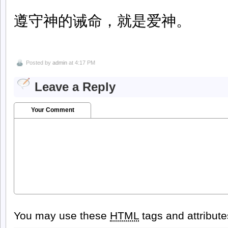
遵守神的诫命，就是爱神。
Posted by
admin
at 4:17 PM
Leave a Reply
Your Comment
You may use these
HTML
tags and attribut